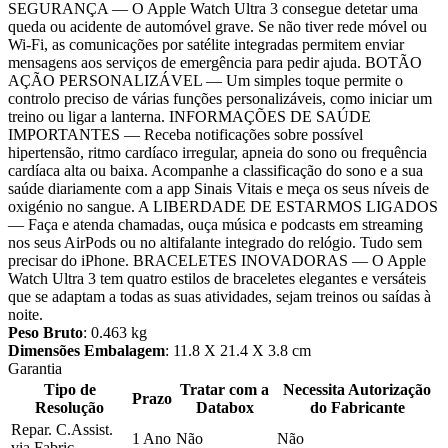
SEGURANÇA — O Apple Watch Ultra 3 consegue detetar uma
queda ou acidente de automóvel grave. Se não tiver rede móvel ou
Wi-Fi, as comunicações por satélite integradas permitem enviar
mensagens aos serviços de emergência para pedir ajuda. BOTÃO
AÇÃO PERSONALIZÁVEL — Um simples toque permite o
controlo preciso de várias funções personalizáveis, como iniciar um
treino ou ligar a lanterna. INFORMAÇÕES DE SAÚDE
IMPORTANTES — Receba notificações sobre possível
hipertensão, ritmo cardíaco irregular, apneia do sono ou frequência
cardíaca alta ou baixa. Acompanhe a classificação do sono e a sua
saúde diariamente com a app Sinais Vitais e meça os seus níveis de
oxigénio no sangue. A LIBERDADE DE ESTARMOS LIGADOS
— Faça e atenda chamadas, ouça música e podcasts em streaming
nos seus AirPods ou no altifalante integrado do relógio. Tudo sem
precisar do iPhone. BRACELETES INOVADORAS — O Apple
Watch Ultra 3 tem quatro estilos de braceletes elegantes e versáteis
que se adaptam a todas as suas atividades, sejam treinos ou saídas à
noite.
Peso Bruto
: 0.463 kg
Dimensões Embalagem
: 11.8 X 21.4 X 3.8 cm
Garantia
Tipo de
Tratar com a
Necessita Autorização
Prazo
Resolução
Databox
do Fabricante
Repar. C.Assist.
1 Ano
Não
Não
via Fabric.