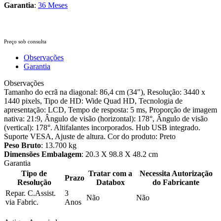
Garantia
:
36 Meses
Preço sob consulta
Observações
Garantia
Observações
Tamanho do ecrã na diagonal: 86,4 cm (34"), Resolução: 3440 x
1440 pixels, Tipo de HD: Wide Quad HD, Tecnologia de
apresentação: LCD, Tempo de resposta: 5 ms, Proporção de imagem
nativa: 21:9, Ângulo de visão (horizontal): 178°, Ângulo de visão
(vertical): 178°. Altifalantes incorporados. Hub USB integrado.
Suporte VESA, Ajuste de altura. Cor do produto: Preto
Peso Bruto
: 13.700 kg
Dimensões Embalagem
: 20.3 X 98.8 X 48.2 cm
Garantia
Tipo de
Tratar com a
Necessita Autorização
Prazo
Resolução
Databox
do Fabricante
Repar. C.Assist.
3
Não
Não
via Fabric.
Anos