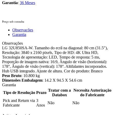
Garantia
:
36 Meses
Preço sob consulta
Observações
Garantia
Observações
LG 32U850SA-W. Tamanho do ecrã na diagonal: 80 cm (31.5"),
Resolução: 3840 x 2160 pixels, Tipo de HD: 4K Ultra HD,
Tecnologia de apresentação: LED, Tempo de resposta: 5 ms,
Proporção de imagem nativa: 16:9, Ângulo de visão (horizontal):
178°, Ângulo de visão (vertical): 178°. Altifalantes incorporados.
Hub USB integrado. Ajuste de altura. Cor do produto: Branco
Peso Bruto
: 10.800 kg
Dimensões Embalagem
: 14.2 X 94.5 X 54.6 cm
Garantia
Tratar com a
Necessita Autorização
Tipo de Resolução
Prazo
Databox
do Fabricante
Pick and Return via
3
Não
Não
Fabricante
Anos