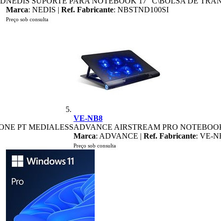
AD
NEDIS SUPORTE PARA NOTEBOOK 17" C\BOLSA DE TRA
Marca
: NEDIS |
Ref. Fabricante
: NBSTND100SI
Preço sob consulta
VE-NB8
ZONE PT MEDIALESS
ADVANCE AIRSTREAM PRO NOTEBOOK
Marca
: ADVANCE |
Ref. Fabricante
: VE-N
Preço sob consulta