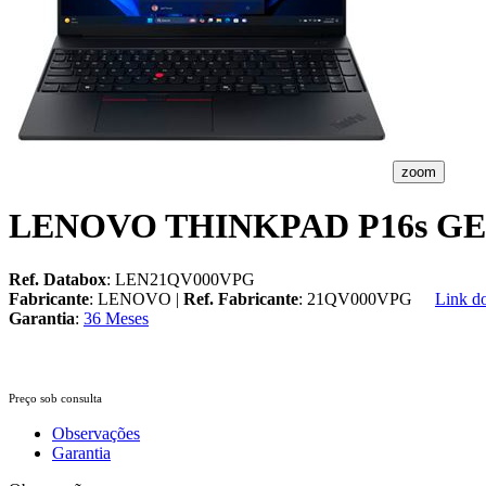
zoom
LENOVO THINKPAD P16s GEN
Ref. Databox
: LEN21QV000VPG
Fabricante
: LENOVO |
Ref. Fabricante
: 21QV000VPG
Link do
Garantia
:
36 Meses
Preço sob consulta
Observações
Garantia