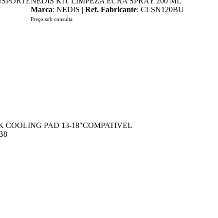
NSPORTE
NEDIS KIT LIMPEZA ECRA SPRAY 200 ML
Marca
: NEDIS |
Ref. Fabricante
: CLSN120BU
Preço sob consulta
 COOLING PAD 13-18"COMPATIVEL
B8