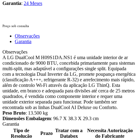
Garantia
:
24 Meses
Preço sob consulta
Observações
Garantia
Observações
A LG DualCool M H09S1DA.NS1 é uma unidade interior de ar
condicionado de 9000 BTU, concebida primariamente para sistemas
multi-split, mas adaptável a configurações single split. Equipada
com a tecnologia Dual Inverter da LG, promete poupança energética
(classificação A+++, refrigerante R-32) e arrefecimento mais rápido,
além de controlo Wi-Fi através da aplicação LG ThinQ. Esta
unidade, em branco e adequada para divisões até cerca de 25 metros
quadrados, é vendida como componente interior e requer uma
unidade exterior separada para funcionar. Pode também ser
encontrada sob as linhas DualCool AI Deluxe ou Conforto.
Peso Bruto
: 13.500 kg
Dimensões Embalagem
: 96.7 X 38.3 X 29.3 cm
Garantia
Tipo de
Tratar com a
Necessita Autorização
Prazo
Resolução
Databox
do Fabricante