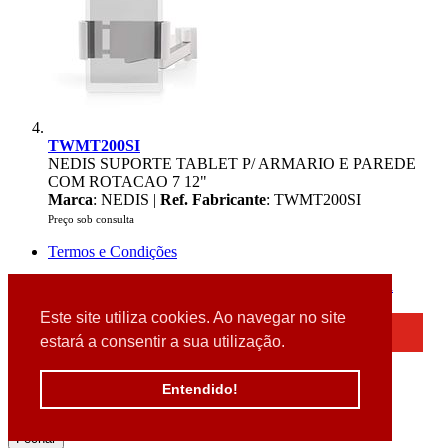
TWMT200SI
NEDIS SUPORTE TABLET P/ ARMARIO E PAREDE
COM ROTACAO 7 12"
Marca
: NEDIS |
Ref. Fabricante
: TWMT200SI
Preço sob consulta
Termos e Condições
2026 © DATABOX - Informática, S.A. |
Criado por
Alidata
Este site utiliza cookies. Ao navegar no site
×
estará a consentir a sua utilização.
Detectamos que está a usar um browser desatualizado
Por favor, atualize o seu browser
Entendido!
para garantir uma melhor experiência.
Fechar