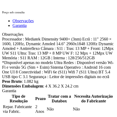
Preço sob consulta
Observações
Garantia
Observações
Processador : Mediatek Dimensity 9400+ (3nm) Ecrã : 11" 2560 ×
1600, 120Hz, Dynamic Amoled 14.6" 2960x1848 120Hz Dynamic
Amoled + Antirreflexo Câmara : S11 : Tras: 13 MP + Front: 12Mpx
UW S11 Ultra: Tras: 13 MP + 8 MP UW F: 12 Mpx + 12Mpx UW
Memória : S11 RAM : 12GB | Interna : 128/256/512GB
*Disponível apenas no modelo Ultra Redes : Disponível versão Wi-
Fi e versão 5G (Sim + Esim) Sistema Operativo : Android 16 com
One UI 8 Conectividad : WiFi 6e (S11) Wifi 7 (S11 Ultra) BT 5.4
USB tipo C 3.1 Segurança : Leitor de impressões digitais no ecrã
Peso Bruto
: 1.082 kg
Dimensões Embalagem
: 4 X 36.2 X 24.2 cm
Garantia
Tipo de
Tratar com a
Necessita Autorização
Prazo
Resolução
Databox
do Fabricante
Repar. Fabricante
2
Não
Não
via Fabric.
Anos