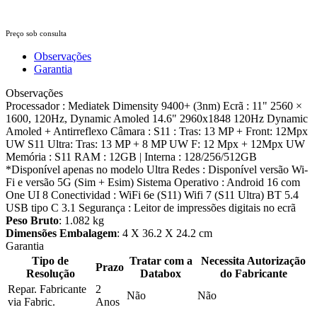
Preço sob consulta
Observações
Garantia
Observações
Processador : Mediatek Dimensity 9400+ (3nm) Ecrã : 11" 2560 ×
1600, 120Hz, Dynamic Amoled 14.6" 2960x1848 120Hz Dynamic
Amoled + Antirreflexo Câmara : S11 : Tras: 13 MP + Front: 12Mpx
UW S11 Ultra: Tras: 13 MP + 8 MP UW F: 12 Mpx + 12Mpx UW
Memória : S11 RAM : 12GB | Interna : 128/256/512GB
*Disponível apenas no modelo Ultra Redes : Disponível versão Wi-
Fi e versão 5G (Sim + Esim) Sistema Operativo : Android 16 com
One UI 8 Conectividad : WiFi 6e (S11) Wifi 7 (S11 Ultra) BT 5.4
USB tipo C 3.1 Segurança : Leitor de impressões digitais no ecrã
Peso Bruto
: 1.082 kg
Dimensões Embalagem
: 4 X 36.2 X 24.2 cm
Garantia
Tipo de
Tratar com a
Necessita Autorização
Prazo
Resolução
Databox
do Fabricante
Repar. Fabricante
2
Não
Não
via Fabric.
Anos