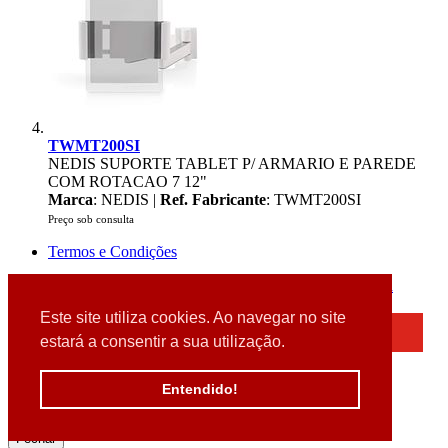
TWMT200SI
NEDIS SUPORTE TABLET P/ ARMARIO E PAREDE
COM ROTACAO 7 12"
Marca
: NEDIS |
Ref. Fabricante
: TWMT200SI
Preço sob consulta
Termos e Condições
2026 © DATABOX - Informática, S.A. |
Criado por
Alidata
Este site utiliza cookies. Ao navegar no site
×
estará a consentir a sua utilização.
Detectamos que está a usar um browser desatualizado
Por favor, atualize o seu browser
Entendido!
para garantir uma melhor experiência.
Fechar