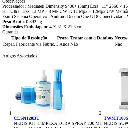
Observações
Processador : Mediatek Dimensity 9400+ (3nm) Ecrã : 11" 2560 ×
S11 Ultra: Tras: 13 MP + 8 MP UW F: 12 Mpx + 12Mpx UW Memória :
Esim) Sistema Operativo : Android 16 com One UI 8 Conectividad : Wi
Peso Bruto
: 0.892 kg
Dimensões Embalagem
: 4 X 31 X 21.3 cm
Garantia
Tipo de Resolução
Prazo
Tratar com a Databox
Necess
Repar. Fabricante via Fabric.
3 Anos
Não
Não
Artigos Associados
CLSN120BU
TWMT100S
NEDIS KIT LIMPEZA ECRA SPRAY 200 ML
NEDIS SUP