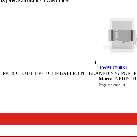
IS |
Ref. Fabricante
: TWMT100SI
a
TWMT200SI
PPER CLOTH TIP C/ CLIP BALLPOINT BLA
NEDIS SUPORTE
Marca
: NEDIS |
R
Preço sob consulta