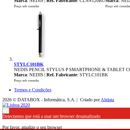
Marca
: NEDIS |
Ref. Fabricante
: CLSN120BU
Marca
: NED
Preço sob consulta
Preço sob consult
STYLC101BK
NEDIS PENCIL STYLUS P SMARTPHONE & TABLET CO
Marca
: NEDIS |
Ref. Fabricante
: STYLC101BK
Preço sob consulta
Termos e Condições
2026 © DATABOX - Informática, S.A. |
Criado por
Alidata
×
Detectamos que está a usar um browser desatualizado
Por favor, atualize o seu browser