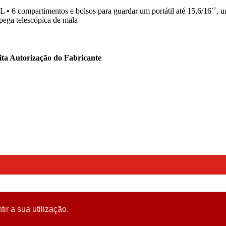
 6 compartimentos e bolsos para guardar um portátil até 15,6/16´´, um t
 pega telescópica de mala
ita Autorização do Fabricante
tir a sua utilização.