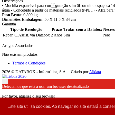
Observações
• Mochila expansível para conguração slim 6L ou ultra espaçosa 14L •
água • Concebido a partir de materiais reciclados (r-PET) • Alça para
Peso Bruto
: 0.800 kg
Dimensões Embalagem
: 50 X 11.5 X 34 cm
Garantia
Tipo de Resolução
Prazo
Tratar com a Databox
Necess
Repar. C.Assist. via Databox
2 Anos
Sim
Não
Artigos Associados
Não existem produtos.
Termos e Condições
2026 © DATABOX - Informática, S.A. |
Criado por
Alidata
×
Detectamos que está a usar um browser desatualizado
Por favor, atualize o seu browser
para garantir uma melhor experiência.
Este site utiliza cookies. Ao navegar no site estará a consen
Fechar