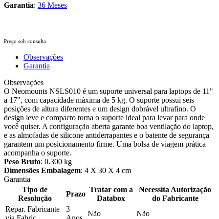
Garantia
:
36 Meses
Preço sob consulta
Observações
Garantia
Observações
O Neomounts NSLS010 é um suporte universal para laptops de 11"
a 17", com capacidade máxima de 5 kg. O suporte possui seis
posições de altura diferentes e um design dobrável ultrafino. O
design leve e compacto torna o suporte ideal para levar para onde
você quiser. A configuração aberta garante boa ventilação do laptop,
e as almofadas de silicone antiderrapantes e o batente de segurança
garantem um posicionamento firme. Uma bolsa de viagem prática
acompanha o suporte.
Peso Bruto
: 0.300 kg
Dimensões Embalagem
: 4 X 30 X 4 cm
Garantia
Tipo de
Tratar com a
Necessita Autorização
Prazo
Resolução
Databox
do Fabricante
Repar. Fabricante
3
Não
Não
via Fabric.
Anos