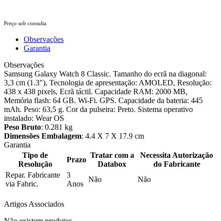
Preço sob consulta
Observações
Garantia
Observações
Samsung Galaxy Watch 8 Classic. Tamanho do ecrã na diagonal:
3,3 cm (1.3"), Tecnologia de apresentação: AMOLED, Resolução:
438 x 438 pixels, Ecrã táctil. Capacidade RAM: 2000 MB,
Memória flash: 64 GB. Wi-Fi. GPS. Capacidade da bateria: 445
mAh. Peso: 63,5 g. Cor da pulseira: Preto. Sistema operativo
instalado: Wear OS
Peso Bruto
: 0.281 kg
Dimensões Embalagem
: 4.4 X 7 X 17.9 cm
Garantia
Tipo de
Tratar com a
Necessita Autorização
Prazo
Resolução
Databox
do Fabricante
Repar. Fabricante
3
Não
Não
via Fabric.
Anos
Artigos Associados
Não existem produtos.