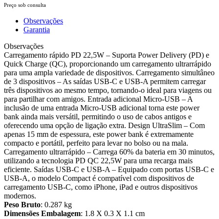
Preço sob consulta
Observações
Garantia
Observações
Carregamento rápido PD 22,5W – Suporta Power Delivery (PD) e
Quick Charge (QC), proporcionando um carregamento ultrarrápido
para uma ampla variedade de dispositivos. Carregamento simultâneo
de 3 dispositivos – As saídas USB-C e USB-A permitem carregar
três dispositivos ao mesmo tempo, tornando-o ideal para viagens ou
para partilhar com amigos. Entrada adicional Micro-USB – A
inclusão de uma entrada Micro-USB adicional torna este power
bank ainda mais versátil, permitindo o uso de cabos antigos e
oferecendo uma opção de ligação extra. Design UltraSlim – Com
apenas 15 mm de espessura, este power bank é extremamente
compacto e portátil, perfeito para levar no bolso ou na mala.
Carregamento ultrarrápido – Carrega 60% da bateria em 30 minutos,
utilizando a tecnologia PD QC 22,5W para uma recarga mais
eficiente. Saídas USB-C e USB-A – Equipado com portas USB-C e
USB-A, o modelo Compact é compatível com dispositivos de
carregamento USB-C, como iPhone, iPad e outros dispositivos
modernos.
Peso Bruto
: 0.287 kg
Dimensões Embalagem
: 1.8 X 0.3 X 1.1 cm