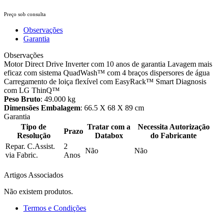
Preço sob consulta
Observações
Garantia
Observações
Motor Direct Drive Inverter com 10 anos de garantia Lavagem mais
eficaz com sistema QuadWash™ com 4 braços dispersores de água
Carregamento de loiça flexível com EasyRack™ Smart Diagnosis
com LG ThinQ™
Peso Bruto
: 49.000 kg
Dimensões Embalagem
: 66.5 X 68 X 89 cm
Garantia
Tipo de
Tratar com a
Necessita Autorização
Prazo
Resolução
Databox
do Fabricante
Repar. C.Assist.
2
Não
Não
via Fabric.
Anos
Artigos Associados
Não existem produtos.
Termos e Condições