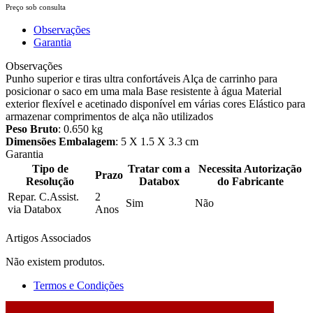
Preço sob consulta
Observações
Garantia
Observações
Punho superior e tiras ultra confortáveis Alça de carrinho para
posicionar o saco em uma mala Base resistente à água Material
exterior flexível e acetinado disponível em várias cores Elástico para
armazenar comprimentos de alça não utilizados
Peso Bruto
: 0.650 kg
Dimensões Embalagem
: 5 X 1.5 X 3.3 cm
Garantia
Tipo de
Tratar com a
Necessita Autorização
Prazo
Resolução
Databox
do Fabricante
Repar. C.Assist.
2
Sim
Não
via Databox
Anos
Artigos Associados
Não existem produtos.
Termos e Condições
2026 © DATABOX - Informática, S.A. |
Criado por
Alidata