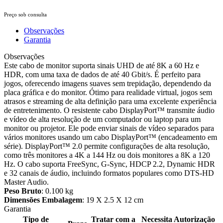
Preço sob consulta
Observações
Garantia
Observações
Este cabo de monitor suporta sinais UHD de até 8K a 60 Hz e
HDR, com uma taxa de dados de até 40 Gbit/s. É perfeito para
jogos, oferecendo imagens suaves sem trepidação, dependendo da
placa gráfica e do monitor. Ótimo para realidade virtual, jogos sem
atrasos e streaming de alta definição para uma excelente experiência
de entretenimento. O resistente cabo DisplayPort™ transmite áudio
e vídeo de alta resolução de um computador ou laptop para um
monitor ou projetor. Ele pode enviar sinais de vídeo separados para
vários monitores usando um cabo DisplayPort™ (encadeamento em
série). DisplayPort™ 2.0 permite configurações de alta resolução,
como três monitores a 4K a 144 Hz ou dois monitores a 8K a 120
Hz. O cabo suporta FreeSync, G-Sync, HDCP 2.2, Dynamic HDR
e 32 canais de áudio, incluindo formatos populares como DTS-HD
Master Audio.
Peso Bruto
: 0.100 kg
Dimensões Embalagem
: 19 X 2.5 X 12 cm
Garantia
Tipo de
Tratar com a
Necessita Autorização