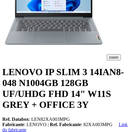
zoom
LENOVO IP SLIM 3 14IAN8-
048 N1004GB 128GB
UF/UHDG FHD 14" W11S
GREY + OFFICE 3Y
Ref. Databox
: LEN82XA003MPG
Fabricante
: LENOVO |
Ref. Fabricante
: 82XA003MPG
Link
do fabricante