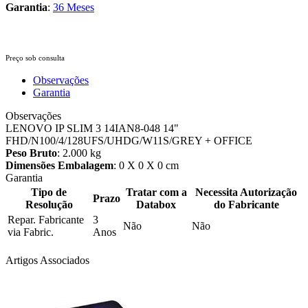
Garantia
:
36 Meses
Preço sob consulta
Observações
Garantia
Observações
LENOVO IP SLIM 3 14IAN8-048 14"
FHD/N100/4/128UFS/UHDG/W11S/GREY + OFFICE
Peso Bruto
: 2.000 kg
Dimensões Embalagem
: 0 X 0 X 0 cm
Garantia
Tipo de
Tratar com a
Necessita Autorização
Prazo
Resolução
Databox
do Fabricante
Repar. Fabricante
3
Não
Não
via Fabric.
Anos
Artigos Associados