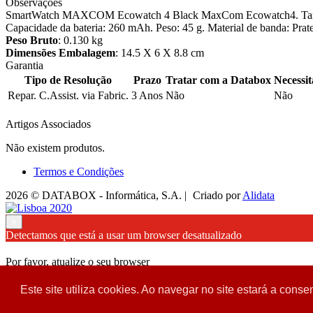
Observações
SmartWatch MAXCOM Ecowatch 4 Black MaxCom Ecowatch4. Tamanho d
Capacidade da bateria: 260 mAh. Peso: 45 g. Material de banda: Prate
Peso Bruto
: 0.130 kg
Dimensões Embalagem
: 14.5 X 6 X 8.8 cm
Garantia
Tipo de Resolução
Prazo
Tratar com a Databox
Necessi
Repar. C.Assist. via Fabric.
3 Anos
Não
Não
Artigos Associados
Não existem produtos.
Termos e Condições
2026 © DATABOX - Informática, S.A. |
Criado por
Alidata
×
Detectamos que está a usar um browser desatualizado
Por favor, atualize o seu browser
para garantir uma melhor experiência.
Este site utiliza cookies. Ao navegar no site estará a consen
Fechar