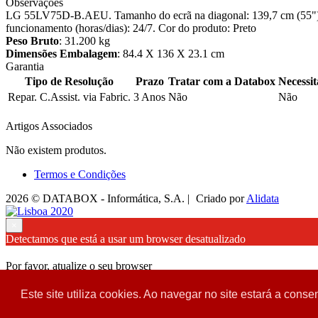
Observações
LG 55LV75D-B.AEU. Tamanho do ecrã na diagonal: 139,7 cm (55"), 
funcionamento (horas/dias): 24/7. Cor do produto: Preto
Peso Bruto
: 31.200 kg
Dimensões Embalagem
: 84.4 X 136 X 23.1 cm
Garantia
Tipo de Resolução
Prazo
Tratar com a Databox
Necessi
Repar. C.Assist. via Fabric.
3 Anos
Não
Não
Artigos Associados
Não existem produtos.
Termos e Condições
2026 © DATABOX - Informática, S.A. |
Criado por
Alidata
×
Detectamos que está a usar um browser desatualizado
Por favor, atualize o seu browser
para garantir uma melhor experiência.
Este site utiliza cookies. Ao navegar no site estará a consen
Fechar