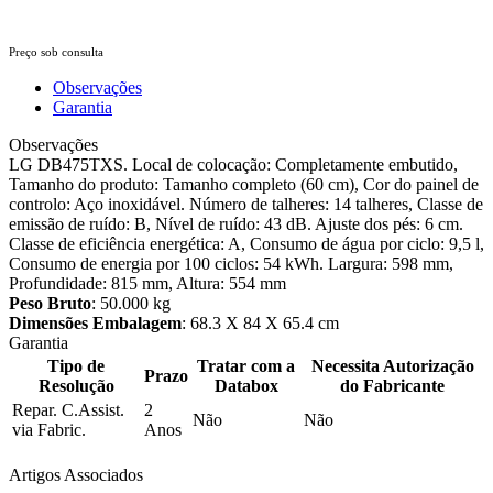
Preço sob consulta
Observações
Garantia
Observações
LG DB475TXS. Local de colocação: Completamente embutido,
Tamanho do produto: Tamanho completo (60 cm), Cor do painel de
controlo: Aço inoxidável. Número de talheres: 14 talheres, Classe de
emissão de ruído: B, Nível de ruído: 43 dB. Ajuste dos pés: 6 cm.
Classe de eficiência energética: A, Consumo de água por ciclo: 9,5 l,
Consumo de energia por 100 ciclos: 54 kWh. Largura: 598 mm,
Profundidade: 815 mm, Altura: 554 mm
Peso Bruto
: 50.000 kg
Dimensões Embalagem
: 68.3 X 84 X 65.4 cm
Garantia
Tipo de
Tratar com a
Necessita Autorização
Prazo
Resolução
Databox
do Fabricante
Repar. C.Assist.
2
Não
Não
via Fabric.
Anos
Artigos Associados