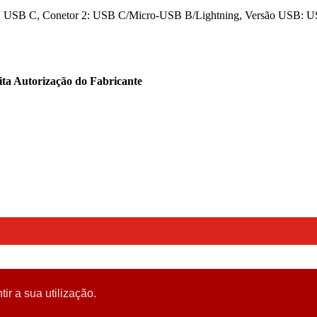
USB C, Conetor 2: USB C/Micro-USB B/Lightning, Versão USB: USB 2
ita Autorização do Fabricante
tir a sua utilização.