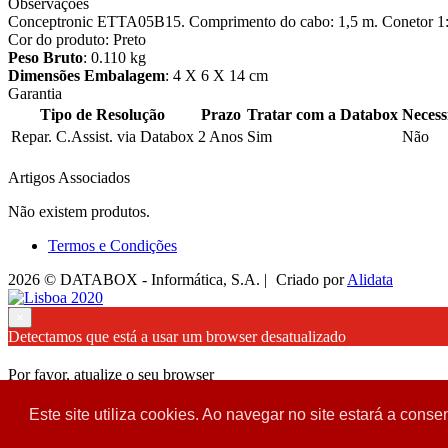
Observações
Conceptronic ETTA05B15. Comprimento do cabo: 1,5 m. Conetor 1: 
Cor do produto: Preto
Peso Bruto
: 0.110 kg
Dimensões Embalagem
: 4 X 6 X 14 cm
Garantia
Tipo de Resolução
Prazo
Tratar com a Databox
Necess
Repar. C.Assist. via Databox
2 Anos
Sim
Não
Artigos Associados
Não existem produtos.
Termos e Condições
2026 © DATABOX - Informática, S.A. |
Criado por
Alidata
×
Detectamos que está a usar um browser desatualizado
Por favor, atualize o seu browser
para garantir uma melhor experiência.
Este site utiliza cookies. Ao navegar no site estará a consen
Fechar