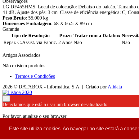
Observações
LG DF455HMS. Local de colocação: Debaixo do balcão, Tamanho do pro
41 dB. Ajuste dos pés: 3 cm. Classe de eficiência energética: C, C
Peso Bruto
: 55.000 kg
Dimensões Embalagem
: 68 X 66.5 X 89 cm
Garantia
Tipo de Resolução
Prazo
Tratar com a Databox
Necessi
Repar. C.Assist. via Fabric.
2 Anos
Não
Não
Artigos Associados
Não existem produtos.
Termos e Condições
2026 © DATABOX - Informática, S.A. |
Criado por
Alidata
×
Detectamos que está a usar um browser desatualizado
Por favor, atualize o seu browser
para garantir uma melhor experiência.
Este site utiliza cookies. Ao navegar no site estará a consen
Fechar