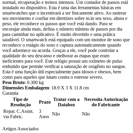
normal, recuperação e treinos intensos. Um contador de passos está
instalado no dispositivo. Esta é uma das ferramentas básicas em
smartwatches que o incentivará a ser fisicamente ativo. Ao rastrear
seu movimento e confiar em diretrizes sobre m.in seu sexo, altura e
peso, ele reconhece os passos que você está dando. Para se
encorajar ainda mais, defina o número mínimo de passos por dia
para caminhar no aplicativo. É muito divertido e uma prática
saudável. O smartwatch está equipado com um monitor de sono que
reconhece o estágio do sono e captura automaticamente quando
você adormece ou acorda. Graças a ele, você pode controlar a
qualidade do seu descanso e melhorar as etapas que eram
ineficientes para você. Este relógio possui um oxímetro de pulso
embutido que permite verificar a saturação de oxigênio no sangue.
Esta é uma função útil especialmente para idosos e obesos, bem
como para aqueles que lutam contra o estresse severo.
Peso Bruto
: 0.300 kg
Dimensões Embalagem
: 18.9 X 3 X 11.8 cm
Garantia
Tipo de
Tratar com a
Necessita Autorização
Prazo
Resolução
Databox
do Fabricante
Repar. C.Assist.
3
Não
Não
via Fabric.
Anos
Artigos Associados