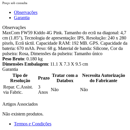
Preço sob consulta
Observações
Garantia
Observações
MaxCom FW59 Kiddo 4G Pink. Tamanho do ecrã na diagonal: 4,7
cm (1.85"), Tecnologia de apresentação: IPS, Resolução: 240 x 280
pixels, Ecrã táctil. Capacidade RAM: 192 MB. GPS. Capacidade da
bateria: 670 mAh. Peso: 68 g. Material de banda: Silicone, Cor da
pulseira: Rosa, Dimensões da pulseira: Tamanho único
Peso Bruto
: 0.180 kg
Dimensões Embalagem
: 11.1 X 7.3 X 9.5 cm
Garantia
Tipo de
Tratar com a
Necessita Autorização
Prazo
Resolução
Databox
do Fabricante
Repar. C.Assist.
3
Não
Não
via Fabric.
Anos
Artigos Associados
Não existem produtos.
Termos e Condições