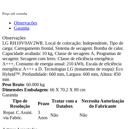
Preço sob consulta
Observações
Garantia
Observações
LG RH10V9AV2WR. Local de colocação: Independente, Tipo de
carga: Carregamento frontal, Sistema de secagem: Bomba de calor.
Capacidade avaliada: 10 kg, Classe de secagem: A, Programas de
secagem: Secagem com ferro. Classe de eficiência energética:
A+++, Consumo de energia anual: 210 kWh, Escala de eficiência
energética: A+++ a D. Tecnologias LG (tratamento de roupa): Eco
Hybrid™. Profundidade: 660 mm, Largura: 600 mm, Altura: 850
mm
Peso Bruto
: 60.000 kg
Dimensões Embalagem
: 66 X 70.2 X 89 cm
Garantia
Tipo de
Tratar com a
Necessita Autorização
Prazo
Resolução
Databox
do Fabricante
Repar. C.Assist.
3
Não
Não
via Fabric.
Anos