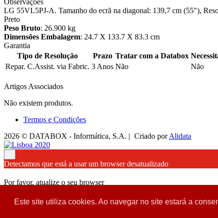
Observações
LG 55VL5PJ-A. Tamanho do ecrã na diagonal: 139,7 cm (55"), Resolu
Preto
Peso Bruto
: 26.900 kg
Dimensões Embalagem
: 24.7 X 133.7 X 83.3 cm
Garantia
Tipo de Resolução
Prazo
Tratar com a Databox
Necessi
Repar. C.Assist. via Fabric.
3 Anos
Não
Não
Artigos Associados
Não existem produtos.
Termos e Condições
2026 © DATABOX - Informática, S.A. |
Criado por
Alidata
×
Detectamos que está a usar um browser desatualizado
Por favor, atualize o seu browser
para garantir uma melhor experiência.
Este site utiliza cookies. Ao navegar no site estará a consen
Fechar