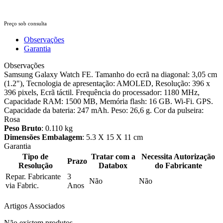
Preço sob consulta
Observações
Garantia
Observações
Samsung Galaxy Watch FE. Tamanho do ecrã na diagonal: 3,05 cm
(1.2"), Tecnologia de apresentação: AMOLED, Resolução: 396 x
396 pixels, Ecrã táctil. Frequência do processador: 1180 MHz,
Capacidade RAM: 1500 MB, Memória flash: 16 GB. Wi-Fi. GPS.
Capacidade da bateria: 247 mAh. Peso: 26,6 g. Cor da pulseira:
Rosa
Peso Bruto
: 0.110 kg
Dimensões Embalagem
: 5.3 X 15 X 11 cm
Garantia
Tipo de
Tratar com a
Necessita Autorização
Prazo
Resolução
Databox
do Fabricante
Repar. Fabricante
3
Não
Não
via Fabric.
Anos
Artigos Associados
Não existem produtos.