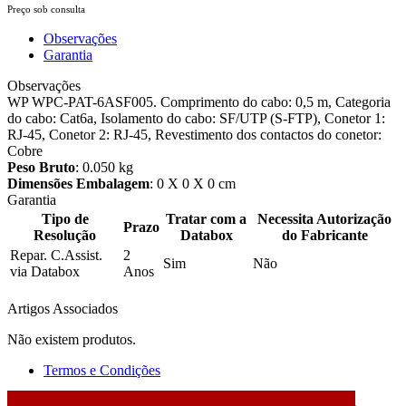
Preço sob consulta
Observações
Garantia
Observações
WP WPC-PAT-6ASF005. Comprimento do cabo: 0,5 m, Categoria
do cabo: Cat6a, Isolamento do cabo: SF/UTP (S-FTP), Conetor 1:
RJ-45, Conetor 2: RJ-45, Revestimento dos contactos do conetor:
Cobre
Peso Bruto
: 0.050 kg
Dimensões Embalagem
: 0 X 0 X 0 cm
Garantia
Tipo de
Tratar com a
Necessita Autorização
Prazo
Resolução
Databox
do Fabricante
Repar. C.Assist.
2
Sim
Não
via Databox
Anos
Artigos Associados
Não existem produtos.
Termos e Condições
2026 © DATABOX - Informática, S.A. |
Criado por
Alidata