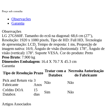
Preço sob consulta
Observações
Garantia
Observações
LG 27GS60F. Tamanho do ecrã na diagonal: 68,6 cm (27"),
Resolução: 1920 x 1080 pixels, Tipo de HD: Full HD, Tecnologia
de apresentação: LCD, Tempo de resposta: 1 ms, Proporção de
imagem nativa: 16:9, Ângulo de visão (horizontal): 178°, Ângulo de
visão (vertical): 178°. Suporte VESA. Cor do produto: Preto
Peso Bruto
: 7.900 kg
Dimensões Embalagem
: 16.4 X 70.7 X 45.3 cm
Garantia
Tratar com a
Necessita Autorização
Tipo de Resolução
Prazo
Databox
do Fabricante
Pick and Return via
3
Não
Não
Fabricante
Anos
Crédito DOA
15
Sim
Não
Databox
dias
Artigos Associados