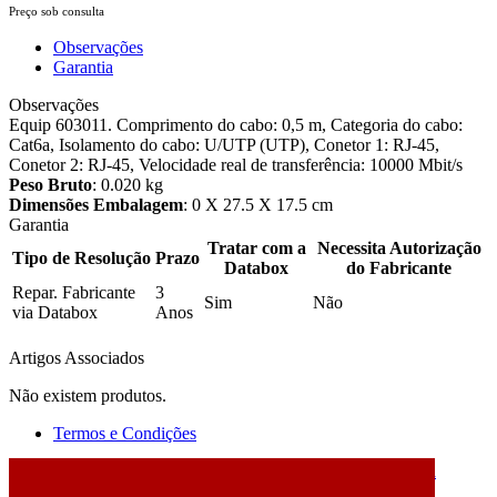
Preço sob consulta
Observações
Garantia
Observações
Equip 603011. Comprimento do cabo: 0,5 m, Categoria do cabo:
Cat6a, Isolamento do cabo: U/UTP (UTP), Conetor 1: RJ-45,
Conetor 2: RJ-45, Velocidade real de transferência: 10000 Mbit/s
Peso Bruto
: 0.020 kg
Dimensões Embalagem
: 0 X 27.5 X 17.5 cm
Garantia
Tratar com a
Necessita Autorização
Tipo de Resolução
Prazo
Databox
do Fabricante
Repar. Fabricante
3
Sim
Não
via Databox
Anos
Artigos Associados
Não existem produtos.
Termos e Condições
2026 © DATABOX - Informática, S.A. |
Criado por
Alidata