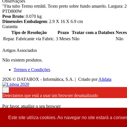
Observações
"Fita tubo Termo retrátil. Texto preto sobre fundo amarelo. L
PTD800W
Peso Bruto
: 0.070 kg
Dimensões Embalagem
: 2.9 X 16 X 6.9 cm
Garantia
Tipo de Resolução
Prazo
Tratar com a Databox
Neces
Repar. Fabricante via Fabric.
3 Meses
Não
Não
Artigos Associados
Não existem produtos.
Termos e Condições
2026 © DATABOX - Informática, S.A. |
Criado por
Alidata
×
Detectamos que está a usar um browser desatualizado
Por favor, atualize o seu browser
para garantir uma melhor experiência.
Este site utiliza cookies. Ao navegar no site estará a consen
Fechar