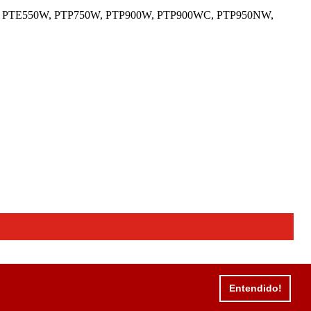
3,5mm. " PTE550W, PTP750W, PTP900W, PTP900WC, PTP950NW,
Entendido!