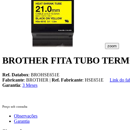
zoom
BROTHER FITA TUBO TERM
Ref. Databox
: BROHSE651E
Fabricante
: BROTHER |
Ref. Fabricante
: HSE651E
Link do fa
Garantia
:
3 Meses
Preço sob consulta
Observações
Garantia