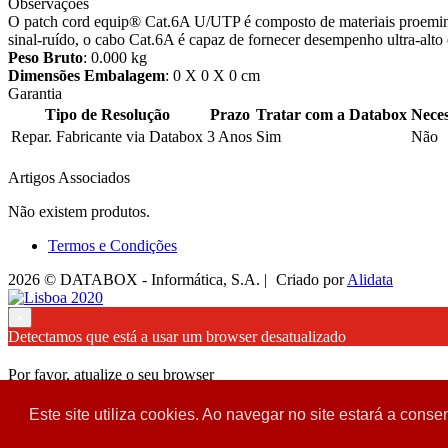
Observações
O patch cord equip® Cat.6A U/UTP é composto de materiais proemine
sinal-ruído, o cabo Cat.6A é capaz de fornecer desempenho ultra-alto 
Peso Bruto
: 0.000 kg
Dimensões Embalagem
: 0 X 0 X 0 cm
Garantia
Tipo de Resolução
Prazo
Tratar com a Databox
Neces
Repar. Fabricante via Databox
3 Anos
Sim
Não
Artigos Associados
Não existem produtos.
Termos e Condições
2026 © DATABOX - Informática, S.A. |
Criado por
Alidata
×
Detectamos que está a usar um browser desatualizado
Por favor, atualize o seu browser
para garantir uma melhor experiência.
Este site utiliza cookies. Ao navegar no site estará a consen
Fechar