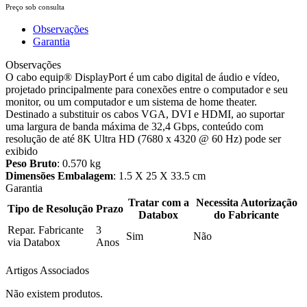
Preço sob consulta
Observações
Garantia
Observações
O cabo equip® DisplayPort é um cabo digital de áudio e vídeo,
projetado principalmente para conexões entre o computador e seu
monitor, ou um computador e um sistema de home theater.
Destinado a substituir os cabos VGA, DVI e HDMI, ao suportar
uma largura de banda máxima de 32,4 Gbps, conteúdo com
resolução de até 8K Ultra HD (7680 x 4320 @ 60 Hz) pode ser
exibido
Peso Bruto
: 0.570 kg
Dimensões Embalagem
: 1.5 X 25 X 33.5 cm
Garantia
Tratar com a
Necessita Autorização
Tipo de Resolução
Prazo
Databox
do Fabricante
Repar. Fabricante
3
Sim
Não
via Databox
Anos
Artigos Associados
Não existem produtos.