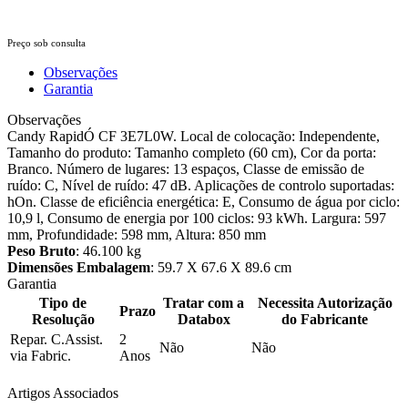
Preço sob consulta
Observações
Garantia
Observações
Candy RapidÓ CF 3E7L0W. Local de colocação: Independente,
Tamanho do produto: Tamanho completo (60 cm), Cor da porta:
Branco. Número de lugares: 13 espaços, Classe de emissão de
ruído: C, Nível de ruído: 47 dB. Aplicações de controlo suportadas:
hOn. Classe de eficiência energética: E, Consumo de água por ciclo:
10,9 l, Consumo de energia por 100 ciclos: 93 kWh. Largura: 597
mm, Profundidade: 598 mm, Altura: 850 mm
Peso Bruto
: 46.100 kg
Dimensões Embalagem
: 59.7 X 67.6 X 89.6 cm
Garantia
Tipo de
Tratar com a
Necessita Autorização
Prazo
Resolução
Databox
do Fabricante
Repar. C.Assist.
2
Não
Não
via Fabric.
Anos
Artigos Associados