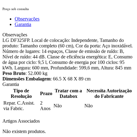
Preço sob consulta
Observações
Garantia
Observações
LG DF325FP. Local de colocação: Independente, Tamanho do
produto: Tamanho completo (60 cm), Cor da porta: Aço inoxidável.
Número de lugares: 14 espaços, Classe de emissão de ruído: B,
Nível de ruído: 44 dB. Classe de eficiência energética: E, Consumo
de água por ciclo: 9,5 l, Consumo de energia por 100 ciclos: 95
kWh. Largura: 600 mm, Profundidade: 599,6 mm, Altura: 845 mm
Peso Bruto
: 52.000 kg
Dimensões Embalagem
: 66.5 X 68 X 89 cm
Garantia
Tipo de
Tratar com a
Necessita Autorização
Prazo
Resolução
Databox
do Fabricante
Repar. C.Assist.
2
Não
Não
via Fabric.
Anos
Artigos Associados
Não existem produtos.