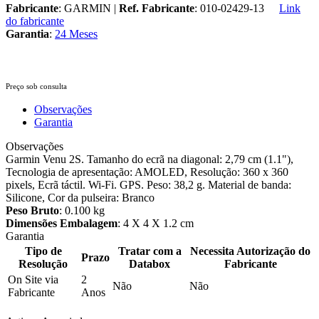
Fabricante
: GARMIN |
Ref. Fabricante
: 010-02429-13
Link
do fabricante
Garantia
:
24 Meses
Preço sob consulta
Observações
Garantia
Observações
Garmin Venu 2S. Tamanho do ecrã na diagonal: 2,79 cm (1.1"),
Tecnologia de apresentação: AMOLED, Resolução: 360 x 360
pixels, Ecrã táctil. Wi-Fi. GPS. Peso: 38,2 g. Material de banda:
Silicone, Cor da pulseira: Branco
Peso Bruto
: 0.100 kg
Dimensões Embalagem
: 4 X 4 X 1.2 cm
Garantia
Tipo de
Tratar com a
Necessita Autorização do
Prazo
Resolução
Databox
Fabricante
On Site via
2
Não
Não
Fabricante
Anos