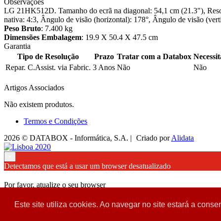
Observações
LG 21HK512D. Tamanho do ecrã na diagonal: 54,1 cm (21.3"), Resol
nativa: 4:3, Ângulo de visão (horizontal): 178°, Ângulo de visão (ve
Peso Bruto
: 7.400 kg
Dimensões Embalagem
: 19.9 X 50.4 X 47.5 cm
Garantia
Tipo de Resolução
Prazo
Tratar com a Databox
Necessi
Repar. C.Assist. via Fabric.
3 Anos
Não
Não
Artigos Associados
Não existem produtos.
Termos e Condições
2026 © DATABOX - Informática, S.A. |
Criado por
Alidata
×
Detectamos que está a usar um browser desatualizado
Por favor, atualize o seu browser
para garantir uma melhor experiência.
Este site utiliza cookies. Ao navegar no site estará a consen
Fechar