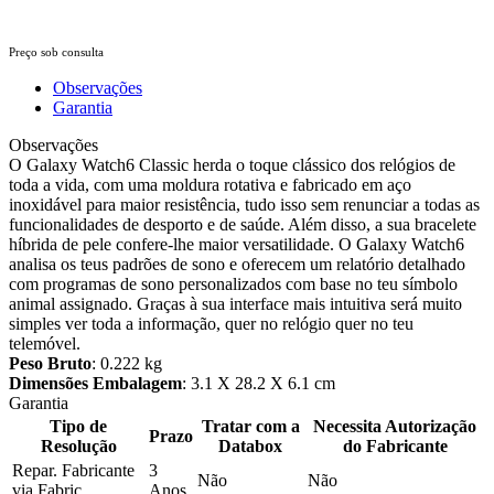
Preço sob consulta
Observações
Garantia
Observações
O Galaxy Watch6 Classic herda o toque clássico dos relógios de
toda a vida, com uma moldura rotativa e fabricado em aço
inoxidável para maior resistência, tudo isso sem renunciar a todas as
funcionalidades de desporto e de saúde. Além disso, a sua bracelete
híbrida de pele confere-lhe maior versatilidade. O Galaxy Watch6
analisa os teus padrões de sono e oferecem um relatório detalhado
com programas de sono personalizados com base no teu símbolo
animal assignado. Graças à sua interface mais intuitiva será muito
simples ver toda a informação, quer no relógio quer no teu
telemóvel.
Peso Bruto
: 0.222 kg
Dimensões Embalagem
: 3.1 X 28.2 X 6.1 cm
Garantia
Tipo de
Tratar com a
Necessita Autorização
Prazo
Resolução
Databox
do Fabricante
Repar. Fabricante
3
Não
Não
via Fabric.
Anos