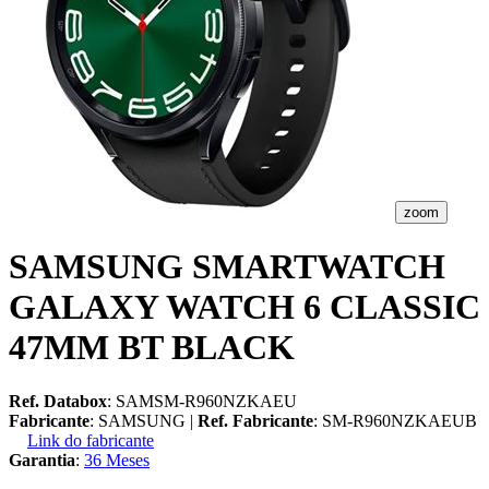
zoom
SAMSUNG SMARTWATCH
GALAXY WATCH 6 CLASSIC
47MM BT BLACK
Ref. Databox
: SAMSM-R960NZKAEU
Fabricante
: SAMSUNG |
Ref. Fabricante
: SM-R960NZKAEUB
Link do fabricante
Garantia
:
36 Meses