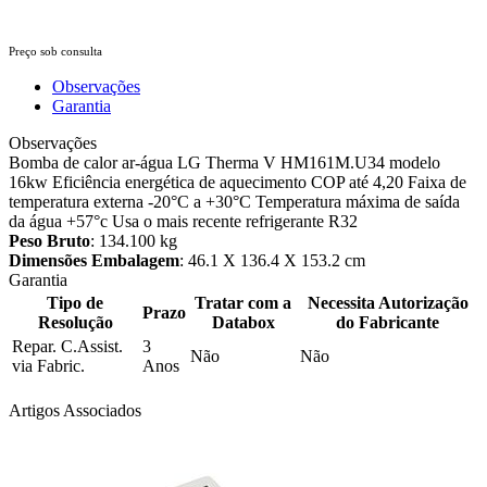
Preço sob consulta
Observações
Garantia
Observações
Bomba de calor ar-água LG Therma V HM161M.U34 modelo
16kw Eficiência energética de aquecimento COP até 4,20 Faixa de
temperatura externa -20°C a +30°C Temperatura máxima de saída
da água +57°c Usa o mais recente refrigerante R32
Peso Bruto
: 134.100 kg
Dimensões Embalagem
: 46.1 X 136.4 X 153.2 cm
Garantia
Tipo de
Tratar com a
Necessita Autorização
Prazo
Resolução
Databox
do Fabricante
Repar. C.Assist.
3
Não
Não
via Fabric.
Anos
Artigos Associados