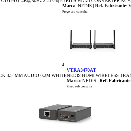
 OUTPUT 4K@30Hz 2.25 Gbps
NEDIS HDMI CONVERTER RCA I
Marca
: NEDIS |
Ref. Fabricante
:
Preço sob consulta
VTRA3470AT
K 3.5"MM AUDIO 0.2M WHITE
NEDIS HDMI WIRELESS TRANS
Marca
: NEDIS |
Ref. Fabricante
Preço sob consulta