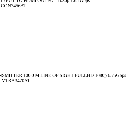
NPUT TO HDMI OUTPUT 1080p 1.65 Gbps
 VCON3456AT
MITTER 100.0 M LINE OF SIGHT FULLHD 1080p 6.75Gbps
: VTRA3470AT