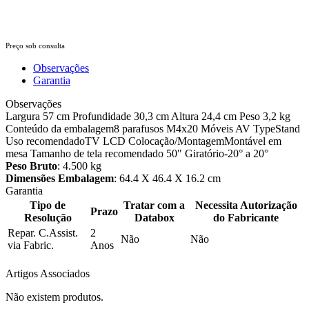
Preço sob consulta
Observações
Garantia
Observações
Largura 57 cm Profundidade 30,3 cm Altura 24,4 cm Peso 3,2 kg
Conteúdo da embalagem8 parafusos M4x20 Móveis AV TypeStand
Uso recomendadoTV LCD Colocação/MontagemMontável em
mesa Tamanho de tela recomendado 50" Giratório-20° a 20°
Peso Bruto
: 4.500 kg
Dimensões Embalagem
: 64.4 X 46.4 X 16.2 cm
Garantia
Tipo de
Tratar com a
Necessita Autorização
Prazo
Resolução
Databox
do Fabricante
Repar. C.Assist.
2
Não
Não
via Fabric.
Anos
Artigos Associados
Não existem produtos.