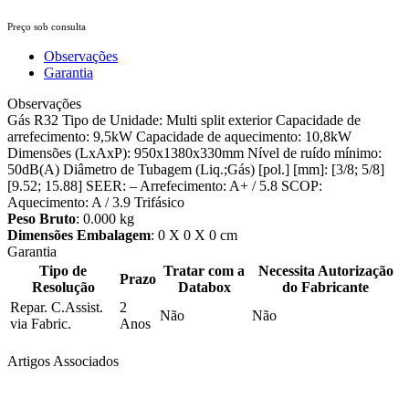
Preço sob consulta
Observações
Garantia
Observações
Gás R32 Tipo de Unidade: Multi split exterior Capacidade de
arrefecimento: 9,5kW Capacidade de aquecimento: 10,8kW
Dimensões (LxAxP): 950x1380x330mm Nível de ruído mínimo:
50dB(A) Diâmetro de Tubagem (Liq.;Gás) [pol.] [mm]: [3/8; 5/8]
[9.52; 15.88] SEER: – Arrefecimento: A+ / 5.8 SCOP:
Aquecimento: A / 3.9 Trifásico
Peso Bruto
: 0.000 kg
Dimensões Embalagem
: 0 X 0 X 0 cm
Garantia
Tipo de
Tratar com a
Necessita Autorização
Prazo
Resolução
Databox
do Fabricante
Repar. C.Assist.
2
Não
Não
via Fabric.
Anos
Artigos Associados