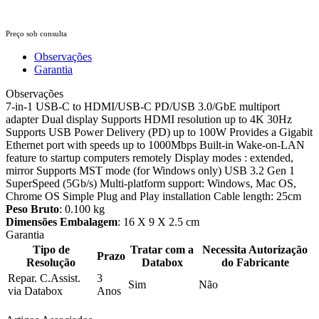
Preço sob consulta
Observações
Garantia
Observações
7-in-1 USB-C to HDMI/USB-C PD/USB 3.0/GbE multiport
adapter Dual display Supports HDMI resolution up to 4K 30Hz
Supports USB Power Delivery (PD) up to 100W Provides a Gigabit
Ethernet port with speeds up to 1000Mbps Built-in Wake-on-LAN
feature to startup computers remotely Display modes : extended,
mirror Supports MST mode (for Windows only) USB 3.2 Gen 1
SuperSpeed (5Gb/s) Multi-platform support: Windows, Mac OS,
Chrome OS Simple Plug and Play installation Cable length: 25cm
Peso Bruto
: 0.100 kg
Dimensões Embalagem
: 16 X 9 X 2.5 cm
Garantia
Tipo de
Tratar com a
Necessita Autorização
Prazo
Resolução
Databox
do Fabricante
Repar. C.Assist.
3
Sim
Não
via Databox
Anos