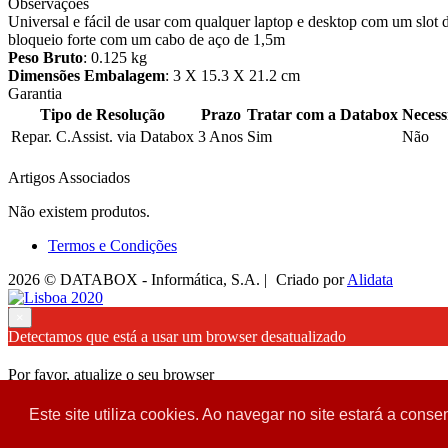
Observações
Universal e fácil de usar com qualquer laptop e desktop com um slot 
bloqueio forte com um cabo de aço de 1,5m
Peso Bruto
: 0.125 kg
Dimensões Embalagem
: 3 X 15.3 X 21.2 cm
Garantia
Tipo de Resolução
Prazo
Tratar com a Databox
Necess
Repar. C.Assist. via Databox
3 Anos
Sim
Não
Artigos Associados
Não existem produtos.
Termos e Condições
2026 © DATABOX - Informática, S.A. |
Criado por
Alidata
×
Detectamos que está a usar um browser desatualizado
Por favor, atualize o seu browser
para garantir uma melhor experiência.
Este site utiliza cookies. Ao navegar no site estará a consen
Fechar