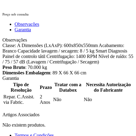
Preço sob consulta
Observações
Garantia
Observações
Classe: A Dimensões (LxAxP): 600x850x550mm Acabamento:
Branco Capacidade lavagem / secagem: 8 / 5 kg Smart Diagnosis
Painel de controlo tátil Centrifugação: 1400 RPM Nível de ruído: 55
/ 75 / 57 dB (Lavagem / Centrifugação / Secagem)
Peso Bruto
: 70.000 kg
Dimensões Embalagem
: 89 X 66 X 66 cm
Garantia
Tipo de
Tratar com a
Necessita Autorização
Prazo
Resolução
Databox
do Fabricante
Repar. C.Assist.
2
Não
Não
via Fabric.
Anos
Artigos Associados
Não existem produtos.
Termos e Condições