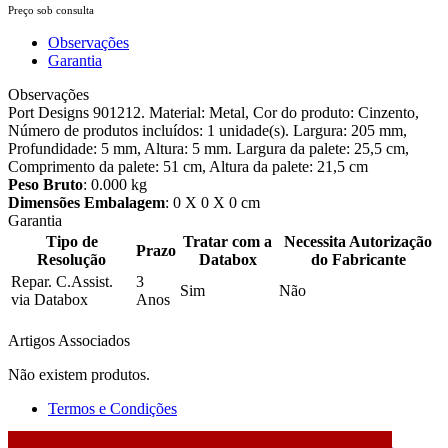
Preço sob consulta
Observações
Garantia
Observações
Port Designs 901212. Material: Metal, Cor do produto: Cinzento,
Número de produtos incluídos: 1 unidade(s). Largura: 205 mm,
Profundidade: 5 mm, Altura: 5 mm. Largura da palete: 25,5 cm,
Comprimento da palete: 51 cm, Altura da palete: 21,5 cm
Peso Bruto
: 0.000 kg
Dimensões Embalagem
: 0 X 0 X 0 cm
Garantia
Tipo de
Tratar com a
Necessita Autorização
Prazo
Resolução
Databox
do Fabricante
Repar. C.Assist.
3
Sim
Não
via Databox
Anos
Artigos Associados
Não existem produtos.
Termos e Condições
2026 © DATABOX - Informática, S.A. |
Criado por
Alidata