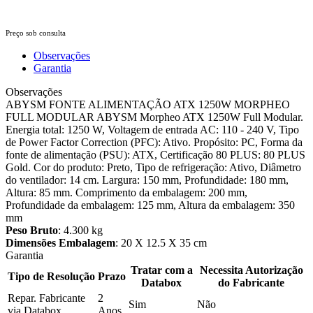
Preço sob consulta
Observações
Garantia
Observações
ABYSM FONTE ALIMENTAÇÃO ATX 1250W MORPHEO
FULL MODULAR ABYSM Morpheo ATX 1250W Full Modular.
Energia total: 1250 W, Voltagem de entrada AC: 110 - 240 V, Tipo
de Power Factor Correction (PFC): Ativo. Propósito: PC, Forma da
fonte de alimentação (PSU): ATX, Certificação 80 PLUS: 80 PLUS
Gold. Cor do produto: Preto, Tipo de refrigeração: Ativo, Diâmetro
do ventilador: 14 cm. Largura: 150 mm, Profundidade: 180 mm,
Altura: 85 mm. Comprimento da embalagem: 200 mm,
Profundidade da embalagem: 125 mm, Altura da embalagem: 350
mm
Peso Bruto
: 4.300 kg
Dimensões Embalagem
: 20 X 12.5 X 35 cm
Garantia
Tratar com a
Necessita Autorização
Tipo de Resolução
Prazo
Databox
do Fabricante
Repar. Fabricante
2
Sim
Não
via Databox
Anos