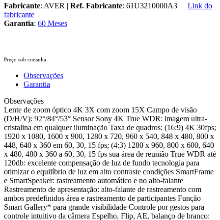
Fabricante
: AVER |
Ref. Fabricante
: 61U3210000A3
Link do
fabricante
Garantia
:
60 Meses
Preço sob consulta
Observações
Garantia
Observações
Lente de zoom óptico 4K 3X com zoom 15X Campo de visão
(D/H/V): 92°/84°/53° Sensor Sony 4K True WDR: imagem ultra-
cristalina em qualquer iluminação Taxa de quadros: (16:9) 4K 30fps;
1920 x 1080, 1600 x 900, 1280 x 720, 960 x 540, 848 x 480, 800 x
448, 640 x 360 em 60, 30, 15 fps; (4:3) 1280 x 960, 800 x 600, 640
x 480, 480 x 360 a 60, 30, 15 fps sua área de reunião True WDR até
120db: excelente compensação de luz de fundo tecnologia para
otimizar o equilíbrio de luz em alto contraste condições SmartFrame
e SmartSpeaker: rastreamento automático e no alto-falante
Rastreamento de apresentação: alto-falante de rastreamento com
ambos predefinidos área e rastreamento de participantes Função
Smart Gallery* para grande visibilidade Controle por gestos para
controle intuitivo da câmera Espelho, Flip, AE, balanço de branco: