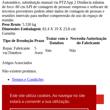
Automático, substituição manual via PTZApp 2 Distância mínima
de foco: 80 cm API de contagem de pessoas: empresas e software de
terceiros provedores podem obter dados de contagem de pessoas e
reuniões intervalo para melhor compreensão do uso do espaço de
reunião
Peso Bruto
: 5.330 kg
Dimensões Embalagem
: 82.4 X 19 X 23.8 cm
Garantia
Tratar com a
Necessita Autorização
Tipo de Resolução
Prazo
Databox
do Fabricante
Repar. Fabricante
5
Sim
Não
via Databox
Anos
Artigos Associados
Não existem produtos.
Termos e Condições
2026 © DATABOX - Informática, S.A. |
Criado por
Alidata
Este site utiliza cookies. Ao navegar no site
×
estará a consentir a sua utilização.
Detectamos que está a usar um browser desatualizado