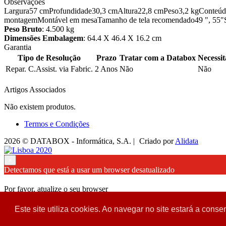
Observações
Largura57 cmProfundidade30,3 cmAltura22,8 cmPeso3,2 kgConteú
montagemMontável em mesaTamanho de tela recomendado49 ", 55"
Peso Bruto
: 4.500 kg
Dimensões Embalagem
: 64.4 X 46.4 X 16.2 cm
Garantia
Tipo de Resolução
Prazo
Tratar com a Databox
Necessi
Repar. C.Assist. via Fabric.
2 Anos
Não
Não
Artigos Associados
Não existem produtos.
Termos e Condições
2026 © DATABOX - Informática, S.A. |
Criado por
Alidata
×
Detectamos que está a usar um browser desatualizado
Por favor, atualize o seu browser
para garantir uma melhor experiência.
Este site utiliza cookies. Ao navegar no site estará a consen
Fechar