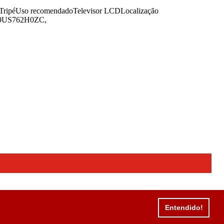
TripéUso recomendadoTelevisor LCDLocalização
 49US762H0ZC,
Entendido!