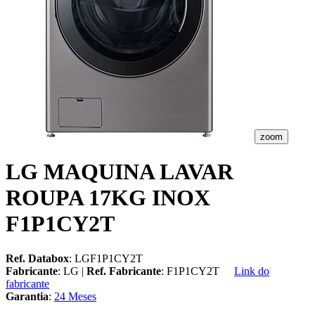
zoom
LG MAQUINA LAVAR
ROUPA 17KG INOX
F1P1CY2T
Ref. Databox
: LGF1P1CY2T
Fabricante
: LG |
Ref. Fabricante
: F1P1CY2T
Link do
fabricante
Garantia
:
24 Meses