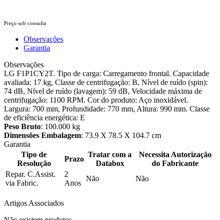
Preço sob consulta
Observações
Garantia
Observações
LG F1P1CY2T. Tipo de carga: Carregamento frontal. Capacidade
avaliada: 17 kg, Classe de centrifugação: B, Nível de ruído (spin):
74 dB, Nível de ruído (lavagem): 59 dB, Velocidade máxima de
centrifugação: 1100 RPM. Cor do produto: Aço inoxidável.
Largura: 700 mm, Profundidade: 770 mm, Altura: 990 mm. Classe
de eficiência energética: E
Peso Bruto
: 100.000 kg
Dimensões Embalagem
: 73.9 X 78.5 X 104.7 cm
Garantia
Tipo de
Tratar com a
Necessita Autorização
Prazo
Resolução
Databox
do Fabricante
Repar. C.Assist.
2
Não
Não
via Fabric.
Anos
Artigos Associados
Não existem produtos.