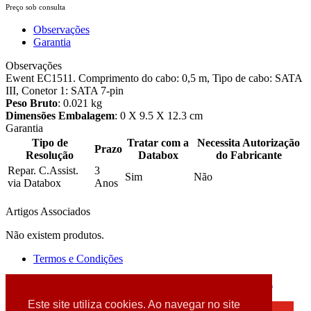
Preço sob consulta
Observações
Garantia
Observações
Ewent EC1511. Comprimento do cabo: 0,5 m, Tipo de cabo: SATA
III, Conetor 1: SATA 7-pin
Peso Bruto
: 0.021 kg
Dimensões Embalagem
: 0 X 9.5 X 12.3 cm
Garantia
Tipo de
Tratar com a
Necessita Autorização
Prazo
Resolução
Databox
do Fabricante
Repar. C.Assist.
3
Sim
Não
via Databox
Anos
Artigos Associados
Não existem produtos.
Termos e Condições
2026 © DATABOX - Informática, S.A. |
Criado por
Alidata
Este site utiliza cookies. Ao navegar no site
×